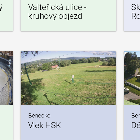
ý
Valteřická ulice -
Sk
kruhový objezd
Ro
Benecko
Be
Vlek HSK
Dě