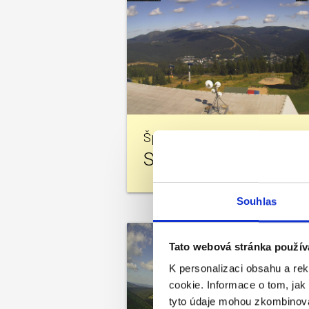
Špindlerův Mlýn
Svatý Petr - Pláň
Souhlas
Tato webová stránka použív
K personalizaci obsahu a re
cookie. Informace o tom, jak
tyto údaje mohou zkombinovat