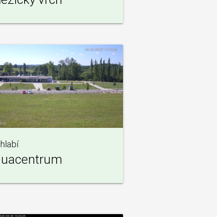
hlabí
quacentrum