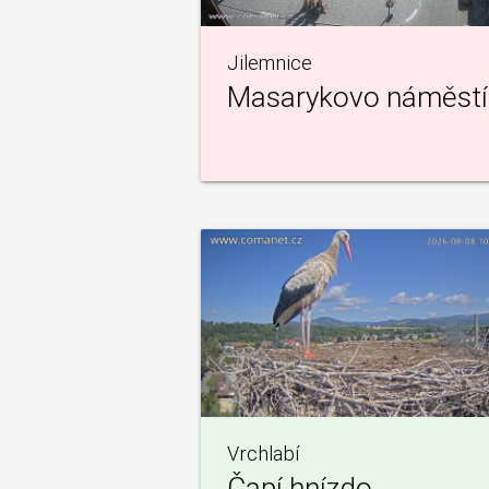
Jilemnice
Masarykovo náměstí
Vrchlabí
Čapí hnízdo