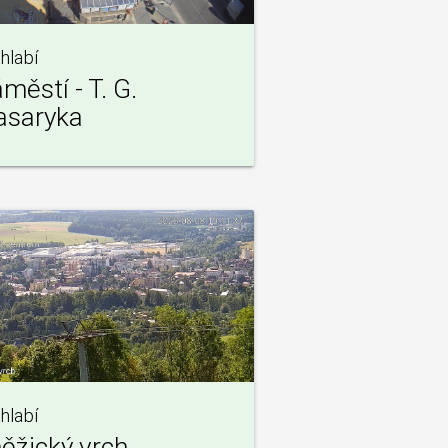
hlabí
městí - T. G.
saryka
hlabí
ěžický vrch