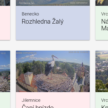
Benecko
Vrc
Rozhledna Žalý
Ná
Ma
Jilemnice
Vrc
Čapí hnízdo
Kn