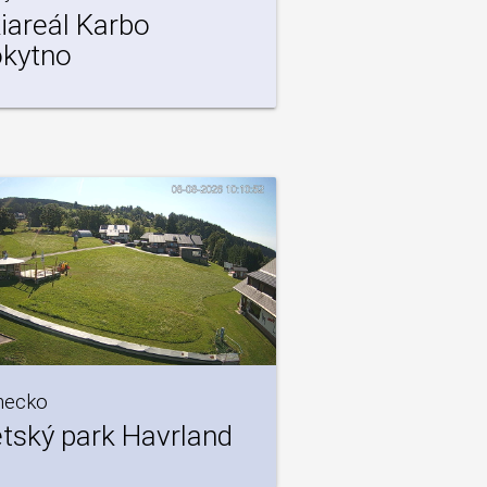
iareál Karbo
kytno
necko
tský park Havrland