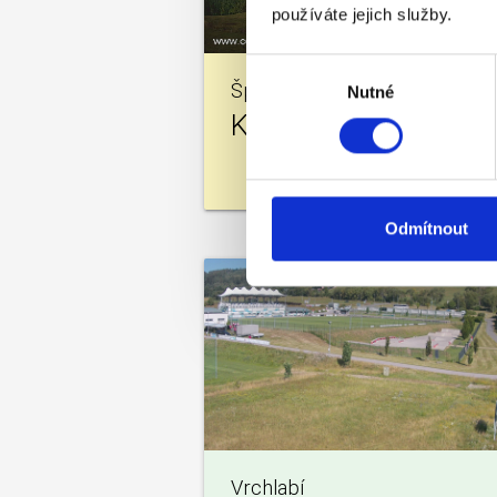
používáte jejich služby.
Výběr
Špindlerův Mlýn
Nutné
souhlasu
Klínové boudy
Odmítnout
Vrchlabí