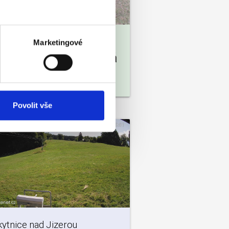
hlabí
Marketingové
jsplachy - bežkařská
ať
Povolit vše
ytnice nad Jizerou