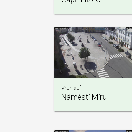
Vrchlabí
Náměstí Míru