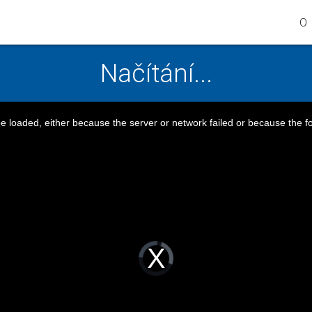
O 
Načítání...
 loaded, either because the server or network failed or because the f
Video
Player
is
loading.