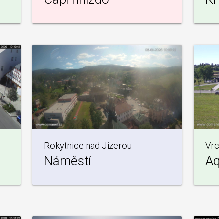
Rokytnice nad Jizerou
Vrc
Náměstí
A