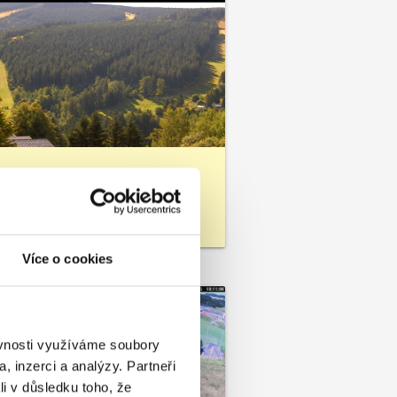
ndlerův Mlýn
rský hotel Bedřiška
Více o cookies
ěvnosti využíváme soubory
, inzerci a analýzy. Partneři
li v důsledku toho, že