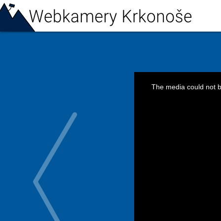
This
is
The media could not be
a
modal
window.