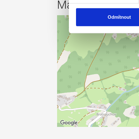
Mapa
Odmítnout