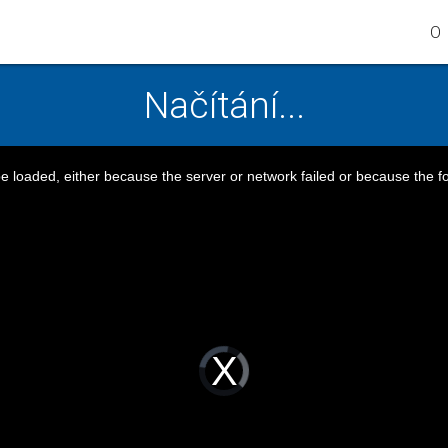
O 
Načítání...
 loaded, either because the server or network failed or because the f
Video
Player
is
loading.