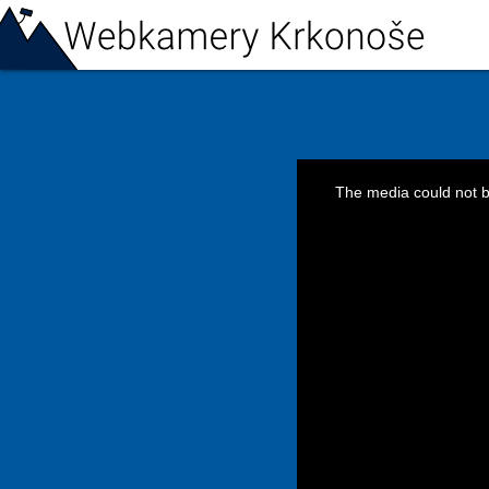
This
is
The media could not be
a
modal
window.