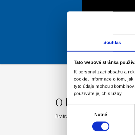
Souhlas
Tato webová stránka použív
K personalizaci obsahu a re
cookie. Informace o tom, jak
tyto údaje mohou zkombinovat
používáte jejich služby.
O kameře
Výběr
Nutné
souhlasu
Bratrouchov U Dvou Kozlu